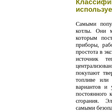
Классифи
используе
Самыми попу
котлы. Они м
которым пост
приборы, раб
простота в эк
источник т
централизован
покупают тве
топливе или 
вариантов и 
постоянного 
сгорания. Э
самыми безоп