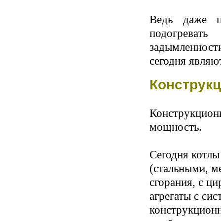
Ведь даже п
подогреват
задымленности
сегодня явля
Конструкц
Конструкционн
мощность.
Сегодня котл
(стальными, м
сгорания, с ц
агрегаты с си
конструкцион