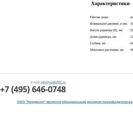
Характеристики
Рабочие среды
во
Номинальное давление, в атм.
1
Высота радиатора (H), мм
5
Длина радиатора, мм
1
Глубина, мм
6
Межосевое расстояние, мм
4
e-mail:
info@well2002.ru
+7 (495) 646-0748
ООО "Нордвелл" является официальным дилером производителя вод