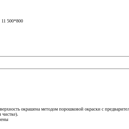
11 500*800
оверхность окрашена методом порошковой окраски с предварите
 чистке).
лены