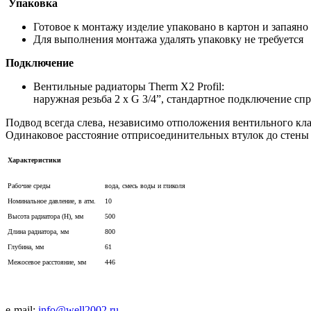
Упаковка
Готовое к монтажу изделие упаковано в картон и запаян
Для выполнения монтажа удалять упаковку не требуется
Подключение
Вентильные радиаторы Therm Х2 Profil:
наружная резьба 2 х G 3/4”, стандартное подключение спр
Подвод всегда слева, независимо отположения вентильного кла
Одинаковое расстояние отприсоединительных втулок до стены 
Характеристики
Рабочие среды
вода, смесь воды и гликоля
Номинальное давление, в атм.
10
Высота радиатора (H), мм
500
Длина радиатора, мм
800
Глубина, мм
61
Межосевое расстояние, мм
446
e-mail:
info@well2002.ru