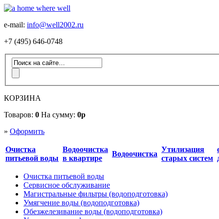
e-mail:
info@well2002.ru
+7 (495) 646-0748
КОРЗИНА
Товаров:
0
На сумму:
0р
»
Оформить
Очистка
Водоочистка
Утилизация
Водоочистка
питьевой воды
в квартире
старых систем
Очистка питьевой воды
Сервисное обслуживание
Магистральные фильтры (водоподготовка)
Умягчение воды (водоподготовка)
Обезжелезивание воды (водоподготовка)