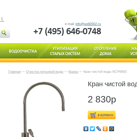
e-mail:
info@well2002.ru
+7 (495) 646-0748
УТИЛИЗАЦИЯ
ОТОПЛЕНИЕ
Н
ВОДООЧИСТКА
СТАРЫХ СИСТЕМ
ДОМА
УС
Главная
—
Очистка питьевой воды
—
Краны
— Кран чистой воды NCP8883
Кран чистой в
2 830р