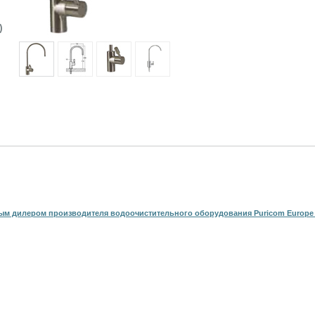
)
м дилером производителя водоочистительного оборудования Puricom Europe 