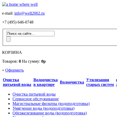
e-mail:
info@well2002.ru
+7 (495) 646-0748
КОРЗИНА
Товаров:
0
На сумму:
0р
»
Оформить
Очистка
Водоочистка
Утилизация
Водоочистка
питьевой воды
в квартире
старых систем
Очистка питьевой воды
Сервисное обслуживание
Магистральные фильтры (водоподготовка)
Умягчение воды (водоподготовка)
Обезжелезивание воды (водоподготовка)