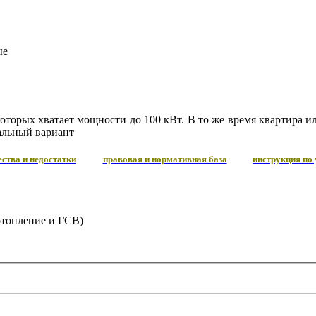
ые
оторых хватает мощности до 100 кВт. В то же время квартира и
еальный вариант
ства и недостатки
правовая и нормативная база
инструкция по
отопление и ГСВ)