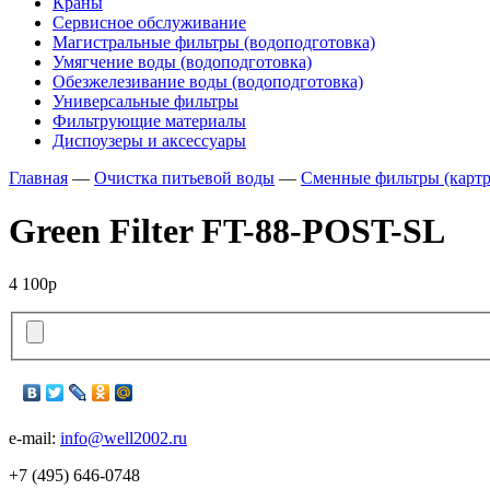
Краны
Сервисное обслуживание
Магистральные фильтры (водоподготовка)
Умягчение воды (водоподготовка)
Обезжелезивание воды (водоподготовка)
Универсальные фильтры
Фильтрующие материалы
Диспоузеры и аксессуары
Главная
—
Очистка питьевой воды
—
Сменные фильтры (карт
Green Filter FT-88-POST-SL
4 100р
e-mail:
info@well2002.ru
+7 (495) 646-0748