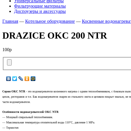
Универсальные фильтры
Фильтрующие материалы
Диспоузеры и аксессуары
Главная
—
Котельное оборудование
—
Косвенные водонагрева
DRAZICE OKC 200 NTR
100р
Серия OKC NTR
- это водонагреватели косвенного нагрева с одним теплообменником, с боковым вы
цехов‚ ресторанов и т.п. Бак водонагревателя сварен из стального листа и целиком покрыт эмалью, н
части водонагревателя.
Особенности водонагревателей OKC NTR
— Мощный спиральный теплообменник.
— Максимальная температура отопительной воды 110°C, давление 1 MPa.
— Термостат.