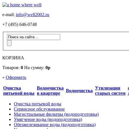
e-mail:
info@well2002.ru
+7 (495) 646-0748
КОРЗИНА
Товаров:
0
На сумму:
0р
»
Оформить
Очистка
Водоочистка
Утилизация
Водоочистка
питьевой воды
в квартире
старых систем
Очистка питьевой воды
Сервисное обслуживание
Магистральные фильтры (водоподготовка)
Умягчение воды (водоподготовка)
Обезжелезивание воды (водоподготовка)