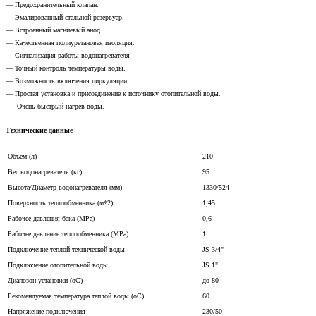
— Предохранительный клапан.
— Эмалированный стальной резервуар.
— Встроенный магниевый анод.
— Качественная полиуретановая изоляция.
— Сигнализация работы водонагревателя
— Точный контроль температуры воды.
— Возможность включения циркуляции.
— Простая установка и присоединение к источнику отопительной воды.
— Очень быстрый нагрев воды.
Технические данные
Объем (л)
210
Вес водонагревателя (кг)
95
Высота/Диаметр водонагревателя (мм)
1330/524
Поверхность теплообменника (м*2)
1,45
Рабочее давления бака (МРа)
0,6
Рабочее давление теплообменника (МРа)
1
Подключение теплой технической воды
JS 3/4"
Подключение отопительной воды
JS 1"
Диапозон установки (оС)
до 80
Рекомендуемая температура теплой воды (оС)
60
Напряжение подключения
230/50