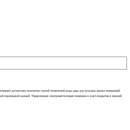
спечивают достаточное количество теплой технической воды даже для больших жилых помещений,
 белой порошковой краской. Управляющая электроинсталляция помещена в пласт-покрытии в верхней