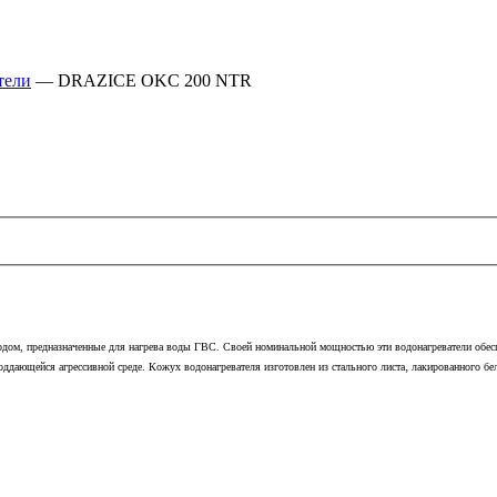
тели
— DRAZICE OKC 200 NTR
водом, предназначенные для нагрева воды ГВС. Своей номинальной мощностью эти водонагреватели обе
е поддающейся агрессивной среде. Кожух водонагревателя изготовлен из стального листа‚ лакированного